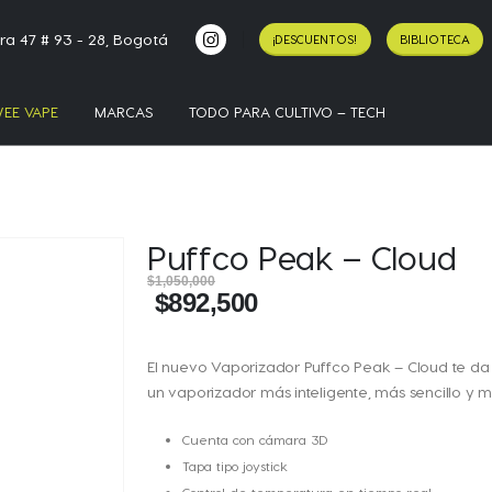
ra 47 # 93 - 28, Bogotá
¡DESCUENTOS!
BIBLIOTECA
EE VAPE
MARCAS
TODO PARA CULTIVO – TECH
Puffco Peak – Cloud
$
1,050,000
$
892,500
El nuevo Vaporizador Puffco Peak – Cloud te da
un vaporizador más inteligente, más sencillo y
Cuenta con cámara 3D
Tapa tipo joystick
Control de temperatura en tiempo real.