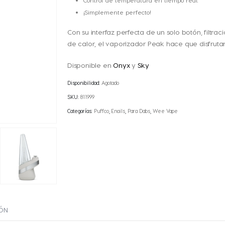
¡Simplemente perfecto!
Con su interfaz perfecta de un solo botón, filtr
de calor, el vaporizador Peak hace que disfruta
Disponible en
Onyx
y
Sky
Disponibilidad:
Agotado
SKU:
811999
Categorías:
Puffco
,
Enails
,
Para Dabs
,
Wee Vape
IÓN