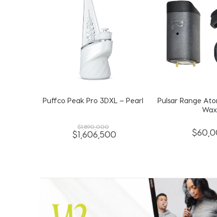
 – Pearl
Pulsar Range Atomizador para
High Five Duo P
Wax
$
125,0
$
60,000
$
75,