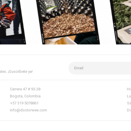
es. ¡Suscríbete ya!
Carrera 47 # 93-28
Ho
Bogota, Colombia
Lu
+57 319 5078861
Sá
info@doctorwee.com
Do