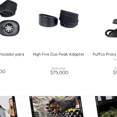
eak Adapter
Puffco Proxy Joystick Carb Cap
High Fi
– Negro
00
$
110,000
$
000
$
93,500
$
1