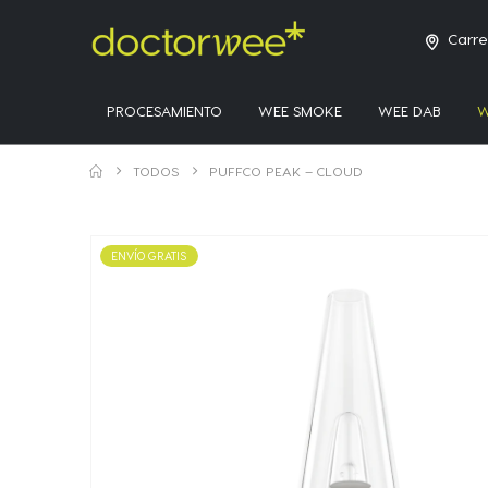
Carre
PROCESAMIENTO
WEE SMOKE
WEE DAB
W
TODOS
PUFFCO PEAK – CLOUD
ENVÍO GRATIS