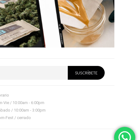
rario
n-Vie / 10:00am - 6:00pm
bado / 10:00am - 3:00pm
m-Fest / cerrado