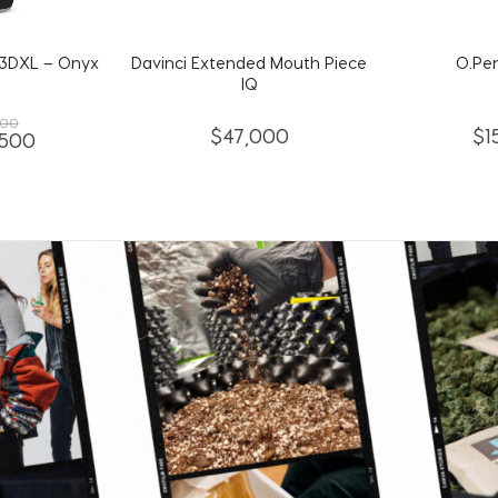
 Mouth Piece
O.Pen 2.0 Black
Puffco 
C
$
00
$
150,000
$