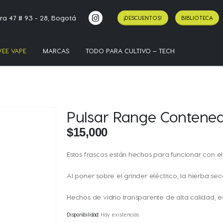
ra 47 # 93 - 28, Bogotá
¡DESCUENTOS!
BIBLIOTECA
EE VAPE
MARCAS
TODO PARA CULTIVO – TECH
Pulsar Range Contene
$
15,000
Estos frascos están hechos para funcionar con el
Al poner sobre el grinder eléctrico, la hierba s
Hechos de vidrio transparente de alta calidad, es
Disponibilidad:
Hay existencias