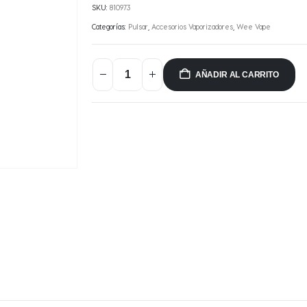
SKU:
810973
Categorías:
Pulsar
,
Accesorios Vaporizadores
,
Wee Vape
AÑADIR AL CARRITO