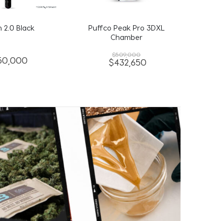
Peak Pro 3DXL
Puffco Peak Pro Oculus Carb
Puffco P
hamber
Cap
509,000
$
115,000
432,650
$
97,750