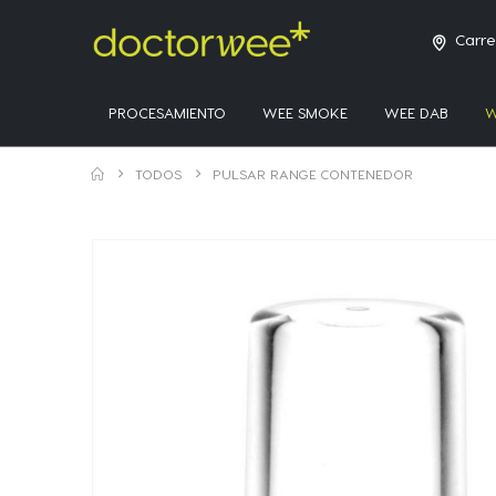
Carre
PROCESAMIENTO
WEE SMOKE
WEE DAB
W
TODOS
PULSAR RANGE CONTENEDOR