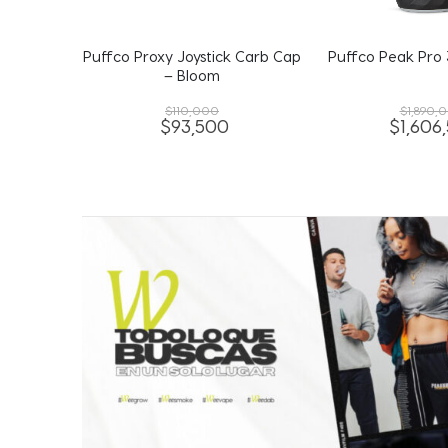
 Carb Cap
Puffco Peak Pro 3DXL – Onyx
Davinci Extended
IQ
$
1,890,000
$
47,0
$
1,606,500