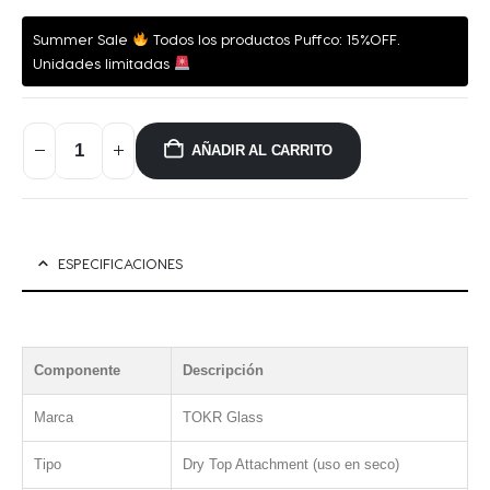
Summer Sale
Todos los productos Puffco: 15%OFF.
Unidades limitadas
AÑADIR AL CARRITO
ESPECIFICACIONES
Componente
Descripción
Marca
TOKR Glass
Tipo
Dry Top Attachment (uso en seco)