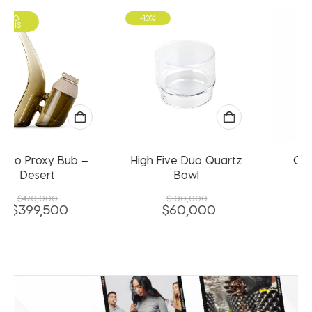
-10%
High Five Duo Quartz
O.Pen 2.0 Camo
Bowl
$
100,000
$
150,000
$
60,000