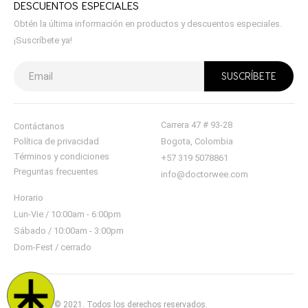
DESCUENTOS ESPECIALES
Obtén la última información en productos y descuentos especiales.
¡Suscríbete ya!
Carrera 47 # 93-28
Contáctanos
Política de privacidad
Bogota, Colombia
Términos y condiciones
+57 319 5078861
Preguntas frecuentes
info@doctorwee.com
Horario
Lun-Vie / 10:00am - 6:00pm
Sábado / 10:00am - 3:00pm
Dom-Fest / cerrado
doctorwee © 2021. Todos los derechos reservados.