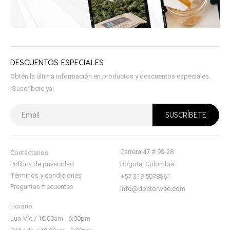
DESCUENTOS ESPECIALES
Obtén la última información en productos y descuentos especiales.
¡Suscríbete ya!
Carrera 47 # 93-28
Contáctanos
Política de privacidad
Bogota, Colombia
Términos y condiciones
+57 319 5078861
Preguntas frecuentes
info@doctorwee.com
Horario
Lun-Vie / 10:00am - 6:00pm