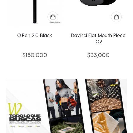
0 Black
Davinci Flat Mouth Piece
Puffco Proxy 
IQ2
Carb Cap – 
$
110,00
,000
$
33,000
$
93,5