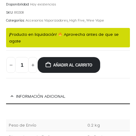
Disponibilidad:
Hay existencias
SKU:
810308
Categorías:
Accesorios Vaporizadores
,
High Five
,
Wee Vape
¡Producto en liquidación!
Aprovecha antes de que se
agote
AÑADIR AL CARRITO
INFORMACIÓN ADICIONAL
Peso de Envío
0.2 kg