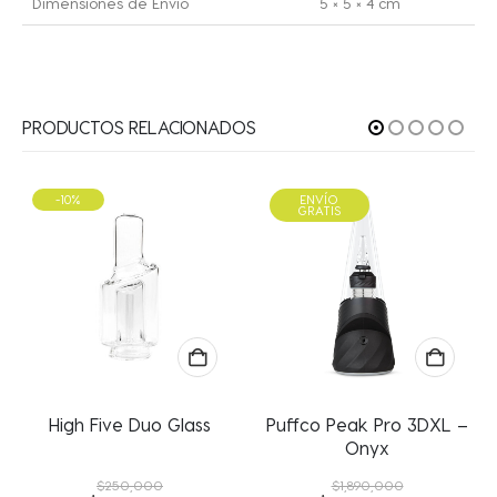
Dimensiones de Envío
5 × 5 × 4 cm
PRODUCTOS RELACIONADOS
0%
ENVÍO
GRATIS
gh Five Duo Glass
Puffco Peak Pro 3DXL –
Davinci
Onyx
$
250,000
$
1,890,000