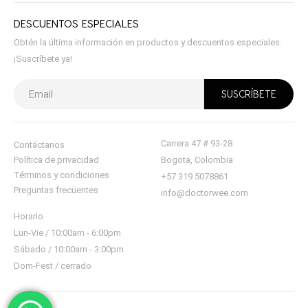
DESCUENTOS ESPECIALES
Obtén la última información en productos y descuentos especiales.
¡Suscríbete ya!
Carrera 47 # 93-28
Contáctanos
Política de privacidad
Bogota, Colombia
Términos y condiciones
+57 319 5078861
Preguntas frecuentes
info@doctorwee.com
Horario
Lun-Vie / 10:00am - 6:00pm
Sábado / 10:00am - 3:00pm
Dom-Fest / cerrado