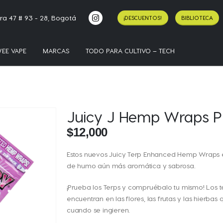
ra 47 # 93 - 28, Bogotá
¡DESCUENTOS!
BIBLIOTECA
EE VAPE
MARCAS
TODO PARA CULTIVO – TECH
Juicy J Hemp Wraps Pu
$
12,000
Estos nuevos Juicy Terp Enhanced Hemp Wraps 
de humo aún más aromática y sabrosa.
¡Prueba los Terps y compruébalo tu mismo! Los 
encuentran en las flores, las frutas y las hierb
cuando se ingieren.