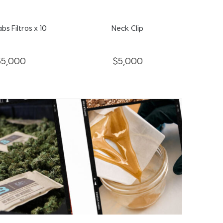
ck Clip
Elements KS
Ki
5,000
$
10,000