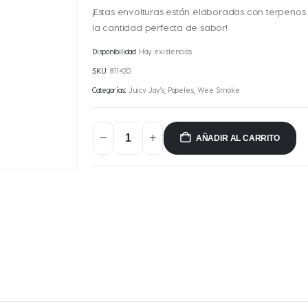
¡Estas envolturas están elaboradas con terpeno
la cantidad perfecta de sabor!
Disponibilidad:
Hay existencias
SKU:
811420
Categorías:
Juicy Jay's
,
Papeles
,
Wee Smoke
AÑADIR AL CARRITO