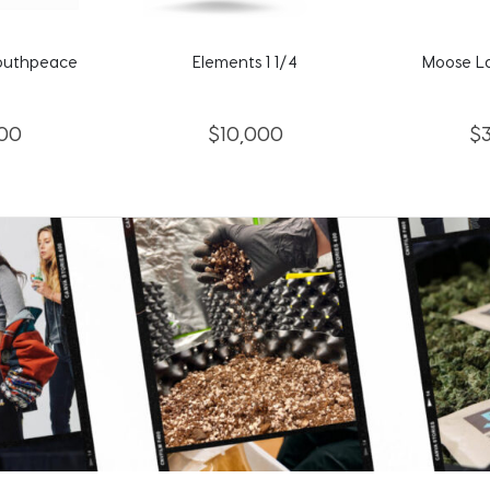
1 1/4
Moose Labs Filtros x 10
Ne
00
$
35,000
$