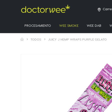
Carre
PROCESAMIENTO
WEE SMOKE
WEE DAB
W
TODOS
JUICY J HEMP WRAPS PURPLE GELATO