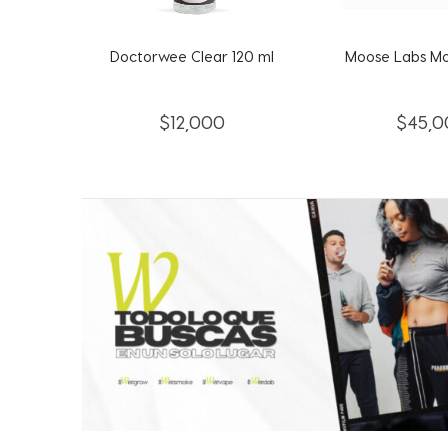
20 ml
Moose Labs Mouthpeace
Elements 
$
45,000
$
10,0