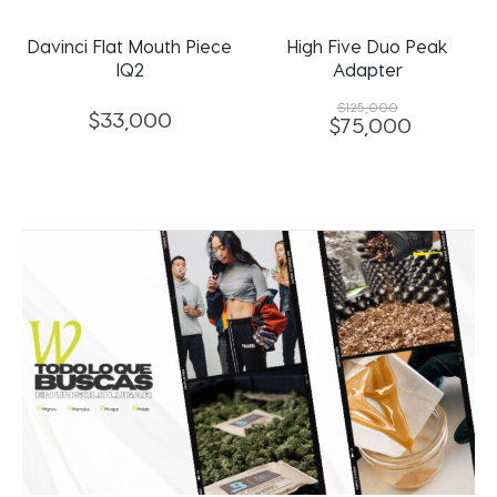
nci Flat Mouth Piece
High Five Duo Peak
DaVinc
IQ2
Adapter
$
125,000
$
33,000
$
75,000