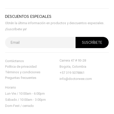
DESCUENTOS ESPECIALES
Obtén la última información en productos y descuentos especiales.
¡Suscríbete ya!
Carrera 47 # 93-28
Contáctanos
Política de privacidad
Bogota, Colombia
Términos y condiciones
+57 319 5078861
Preguntas frecuentes
info@doctorwee.com
Horario
Lun-Vie / 10:00am - 6:00pm
Sábado / 10:00am - 3:00pm
Dom-Fest / cerrado