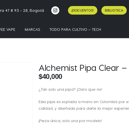
ra 47 # 93 - 28, Bogotá
¡DESCUENTOS!
BIBLIOTECA
EE VAPE
MARCAS
TODO PARA CULTIVO – TECH
Alchemist Pipa Clear –
$
40,000
¿Tan solo una pipa? ¡Claro que no!
Esta pipa es soplada a mano en Colombia por el 
calidad, y diseñada para darte la mejor experie
¡Pieza única, solo una por modelo!