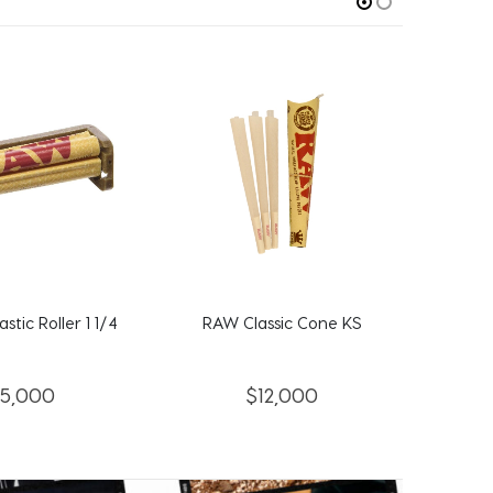
tic Roller 1 1/4
RAW Classic Cone KS
R
15,000
$
12,000