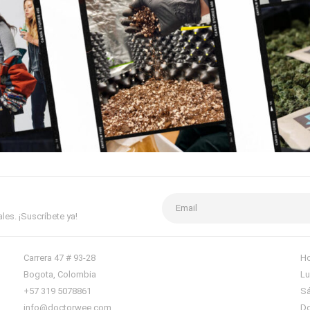
es. ¡Suscríbete ya!
Carrera 47 # 93-28
Ho
Bogota, Colombia
Lu
+57 319 5078861
Sá
info@doctorwee.com
Do