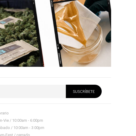
rario
n-Vie / 10:00am - 6:00pm
bado / 10:00am - 3:00pm
m-Fest / cerrado