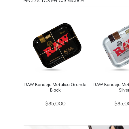
PRODUCTOS RELACIONADOS
mp SW
RAW Bandeja Metalica Grande
RAW Bandeja Met
Black
Silve
$
85,000
$
85,0