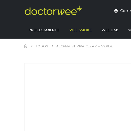
Carre
PROCESAMIENTO
WEE SMOKE
WEE DAB
W
TODOS
ALCHEMIST PIPA CLEAR – VERDE