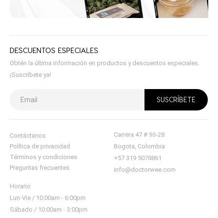
DESCUENTOS ESPECIALES
Obtén la última información en productos y descuentos especiales.
¡Suscríbete ya!
Carrera 47 # 93-28
Contáctanos
Política de privacidad
Bogota, Colombia
Términos y condiciones
+57 319 5078861
Preguntas frecuentes
info@doctorwee.com
Horario
Lun-Vie / 10:00am - 6:00pm
Sábado / 10:00am - 3:00pm