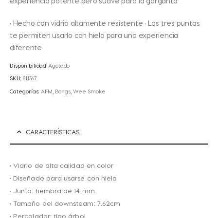
experiencia potente pero suave para la garganta
• Hecho con vidrio altamente resistente • Las tres puntas
te permiten usarlo con hielo para una experiencia
diferente
Disponibilidad:
Agotado
SKU:
811367
Categorías:
AFM
,
Bongs
,
Wee Smoke
CARACTERÍSTICAS
• Vidrio de alta calidad en color
• Diseñado para usarse con hielo
• Junta: hembra de 14 mm
• Tamaño del downsteam: 7.62cm
• Percolador: tipo árbol