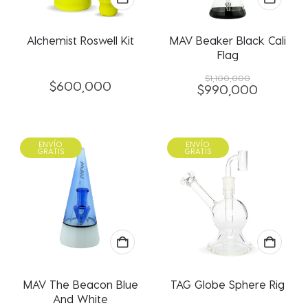
Alchemist Roswell Kit
MAV Beaker Black Cali
Flag
$
1,100,000
$
600,000
$
990,000
El
El
precio
precio
original
actual
era:
es:
ENVÍO
ENVÍO
$1,100,000.
$990,00
GRATIS
GRATIS
MAV The Beacon Blue
TAG Globe Sphere Rig
And White