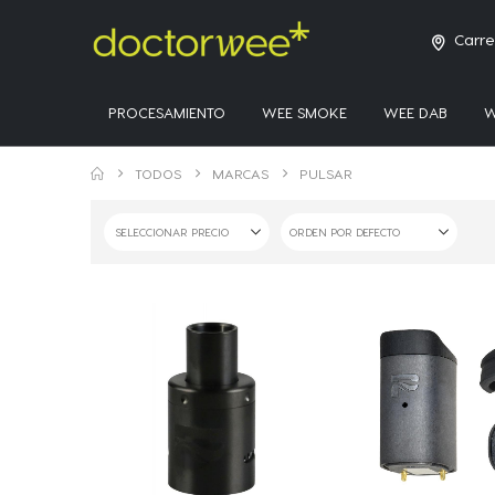
Carre
PROCESAMIENTO
WEE SMOKE
WEE DAB
W
TODOS
MARCAS
PULSAR
SELECCIONAR PRECIO