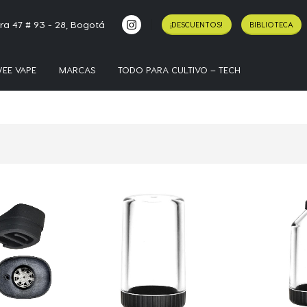
ra 47 # 93 - 28, Bogotá
¡DESCUENTOS!
BIBLIOTECA
EE VAPE
MARCAS
TODO PARA CULTIVO – TECH