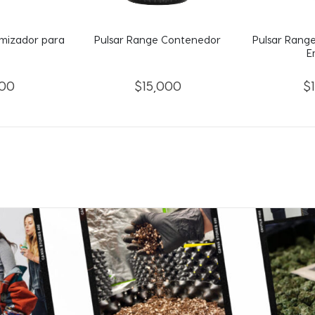
mizador para
Pulsar Range Contenedor
Pulsar Rang
E
00
$
15,000
$