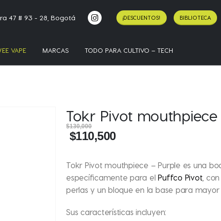
ra 47 # 93 - 28, Bogotá
¡DESCUENTOS!
BIBLIOTECA
EE VAPE
MARCAS
TODO PARA CULTIVO – TECH
Tokr Pivot mouthpiece 
$
130,000
$
110,500
Tokr Pivot mouthpiece – Purple
es una boqu
específicamente para el
Puffco Pivot
, con
perlas y un bloque en la base para mayor c
Sus características incluyen: