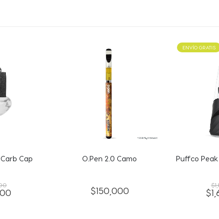
ENVÍO GRATIS
ENVÍO GRATIS
 Camo
Puffco Peak Pro 3DXL – Onyx
Puffco Peak
$
1,890,000
$
1
000
$
1,606,500
$
1