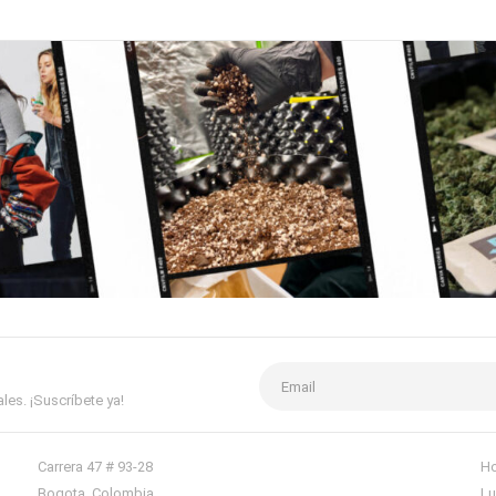
es. ¡Suscríbete ya!
Carrera 47 # 93-28
Ho
Bogota, Colombia
Lu