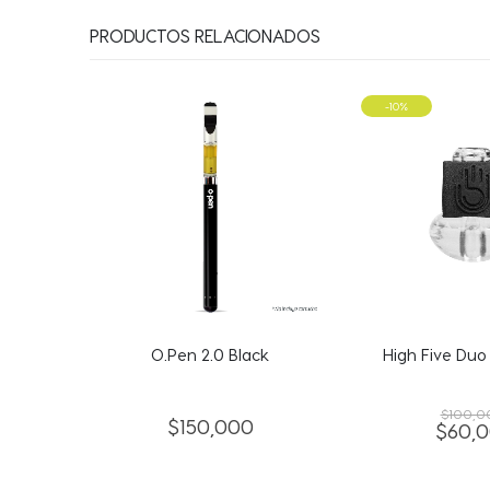
PRODUCTOS RELACIONADOS
-10%
k
High Five Duo Carb Cap
O.Pen 2.0
$
100,000
$
150,
$
60,000