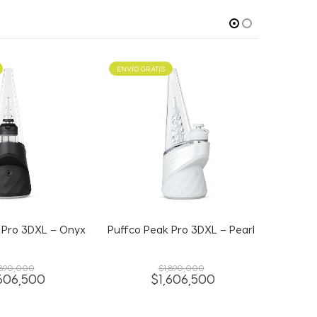
 Pro 3DXL – Pearl
Puffco Peak Pro Oculus Carb
Puffco P
Cap
,890,000
$
115,000
,606,500
$
97,750