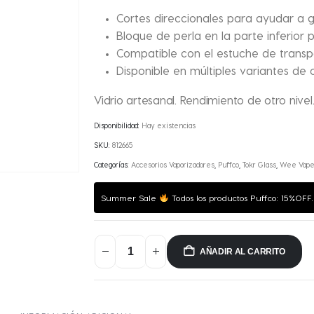
Cortes direccionales para ayudar a g
Bloque de perla en la parte inferior
Compatible con el estuche de transpor
Disponible en múltiples variantes de 
Vidrio artesanal. Rendimiento de otro nivel
Disponibilidad:
Hay existencias
SKU:
812665
Categorías:
Accesorios Vaporizadores
,
Puffco
,
Tokr Glass
,
Wee Vap
Summer Sale
Todos los productos Puffco: 15%OFF
AÑADIR AL CARRITO