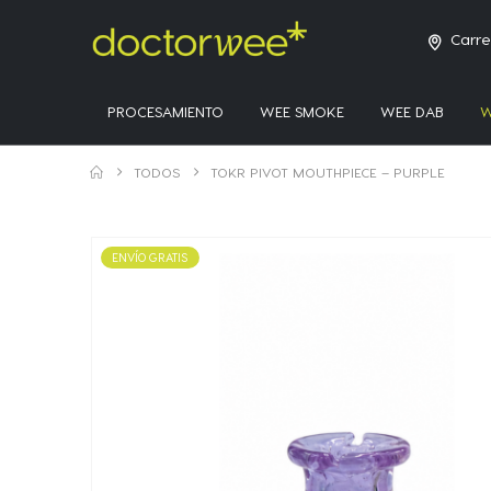
Carre
PROCESAMIENTO
WEE SMOKE
WEE DAB
W
TODOS
TOKR PIVOT MOUTHPIECE – PURPLE
ENVÍO GRATIS