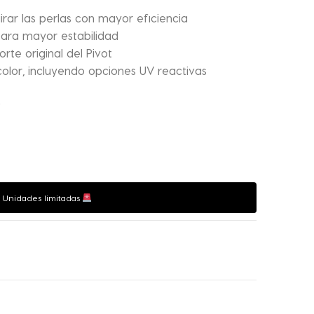
irar las perlas con mayor eficiencia
 para mayor estabilidad
te original del Pivot
color, incluyendo opciones UV reactivas
.
e
. Unidades limitadas