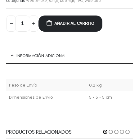
Categorías:
Wee Smoke
,
Bongs
,
Dab Rigs
,
TAG
,
Wee Dab
AÑADIR AL CARRITO
INFORMACIÓN ADICIONAL
Peso de Envío
0.2 kg
Dimensiones de Envío
5 × 5 × 5 cm
PRODUCTOS RELACIONADOS