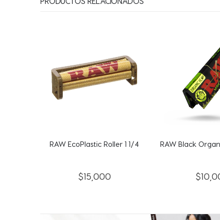
PRODUCTOS RELACIONADOS
lica
r
RAW EcoPlastic Roller 1 1/4
RAW Black Organi
$
15,000
$
10,0