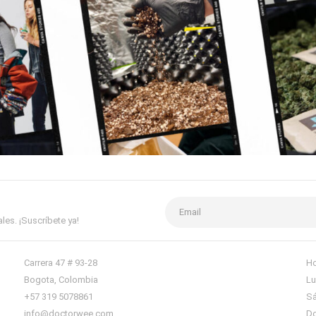
es. ¡Suscríbete ya!
Carrera 47 # 93-28
Ho
Bogota, Colombia
Lu
+57 319 5078861
Sá
info@doctorwee.com
Do