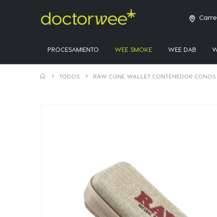
Carre
PROCESAMIENTO
WEE SMOKE
WEE DAB
W
TODOS
RAW CONE WALLET CONTENEDOR CONOS