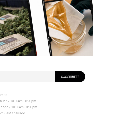
rario
n-Vie / 10:00am - 6:00pm
bado / 10:00am - 3:00pm
m-Fest / cerrado