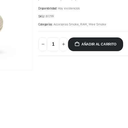
Disponibilidad:
Hay existencias
SKU:
811799
Categorías:
Accesorios Smoke
,
RAW
,
Wee Smoke
AÑADIR AL CARRITO