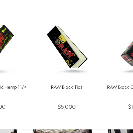
c Hemp 1 1/4
RAW Black Tips
RAW Black O
00
$
5,000
$