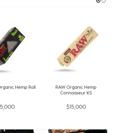
rganic Hemp Roll
RAW Organic Hemp
RAW B
Connoisseur KS
15,000
$
15,000