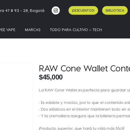
ra 47 # 93 - 28, Bogotá
¡DESCUENTOS!
BIBLIOTECA
EE VAPE
MARCAS
TODO PARA CULTIVO – TECH
RAW Cone Wallet Cont
$
45,000
La RAW Cone Wallet es perfecta para guardar uno
• Es estable y macizo, por lo que el contenido 
• Dos elásticos en el interior mantienen todo en s
• Y la cremallera asegura que la billetera perm
¡Producto superior, que hará tu vida más fácil!