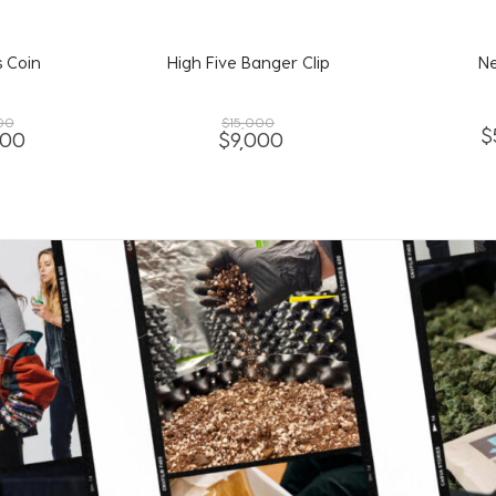
nger Clip
Neck Clip
Resol
00
$
5,000
$
00