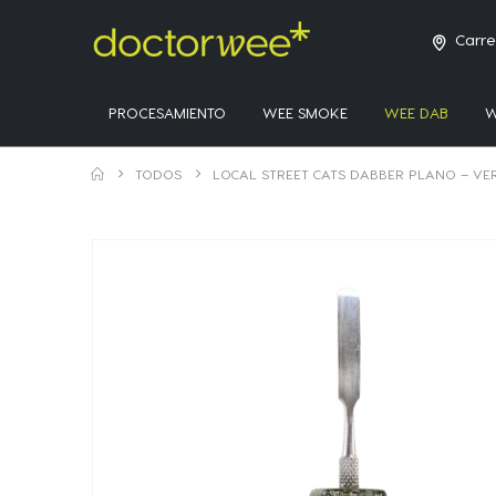
Carre
PROCESAMIENTO
WEE SMOKE
WEE DAB
W
TODOS
LOCAL STREET CATS DABBER PLANO – VE