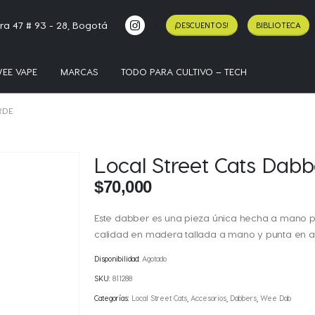
ra 47 # 93 - 28, Bogotá
¡DESCUENTOS!
BIBLIOTECA
EE VAPE
MARCAS
TODO PARA CULTIVO – TECH
RDE
Local Street Cats Dabb
$
70,000
Este dabber es una pieza única hecha a mano po
calidad en madera tallada a mano y punta en ac
Disponibilidad:
Agotado
SKU:
811288
Categorías:
Local Street Cats
,
Accesorios
,
Dabbers
,
Wee Dab