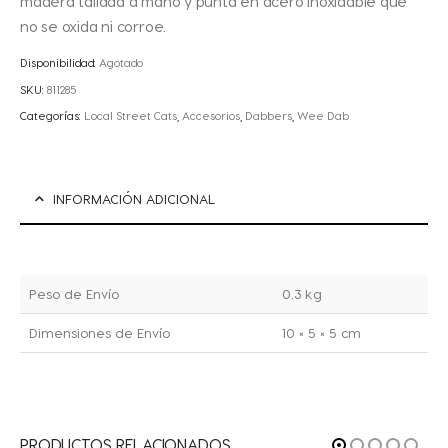
madera tallada a mano y punta en acero inoxidable que
no se oxida ni corroe.
Disponibilidad:
Agotado
SKU:
811285
Categorías:
Local Street Cats
,
Accesorios
,
Dabbers
,
Wee Dab
INFORMACIÓN ADICIONAL
Peso de Envío
0.3 kg
Dimensiones de Envío
10 × 5 × 5 cm
PRODUCTOS RELACIONADOS