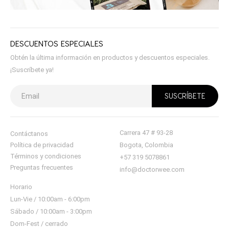
DESCUENTOS ESPECIALES
Obtén la última información en productos y descuentos especiales.
¡Suscríbete ya!
Carrera 47 # 93-28
Contáctanos
Política de privacidad
Bogota, Colombia
Términos y condiciones
+57 319 5078861
Preguntas frecuentes
info@doctorwee.com
Horario
Lun-Vie / 10:00am - 6:00pm
Sábado / 10:00am - 3:00pm
Dom-Fest / cerrado