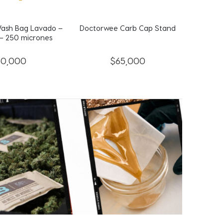
Carb Cap Stand
Doctorwee Grinder Aluminio 4
Doctorwe
Compartimientos – Negro
C
65,000
$
95,000