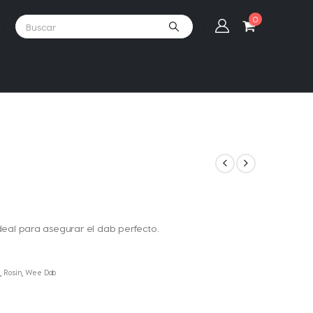
0
deal para asegurar el dab perfecto.
,
Rosin
,
Wee Dab