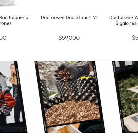
Station V1
Doctorwee Wash Bag Lavado –
Doctorwee 
5 galones – 250 micrones
00
$
50,000
$