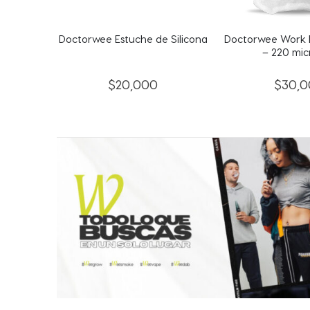
 Silicona
Doctorwee Work Bag Pequeña
Doctorwee Dab 
– 220 micrones
$
30,000
$
59,0