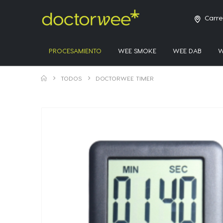
Carre
PROCESAMIENTO
WEE SMOKE
WEE DAB
W
TODOS
DOCTORWEE TIMER