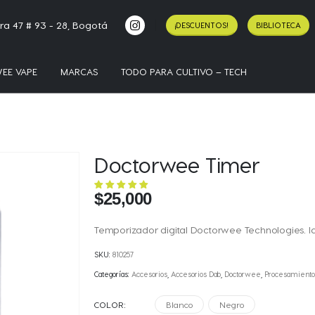
ra 47 # 93 - 28, Bogotá
¡DESCUENTOS!
BIBLIOTECA
EE VAPE
MARCAS
TODO PARA CULTIVO – TECH
Doctorwee Timer
$
25,000
Temporizador digital Doctorwee Technologies. I
SKU:
810257
Categorías:
Accesorios
,
Accesorios Dab
,
Doctorwee
,
Procesamiento
COLOR
Blanco
Negro