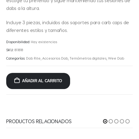
escoge tu preferido y sigue manteniendo tus sesiones de
dabs a la altura.
Incluye 3 piezas, incluidos dos soportes para carb caps de
diferentes estilos y tamaños.
Disponibilidad:
Hay existencias
SKU:
811818
Categorías:
Dab Rite
,
Accesorios Dab
,
Temómetros digitales
,
Wee Dab
AÑADIR AL CARRITO
PRODUCTOS RELACIONADOS