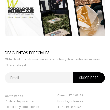
DESCUENTOS ESPECIALES
Obtén la última información en productos y descuentos especiales.
¡Suscríbete ya!
Carrera 47 # 93-28
Contáctanos
Política de privacidad
Bogota, Colombia
Términos y condiciones
+57 319 5078861