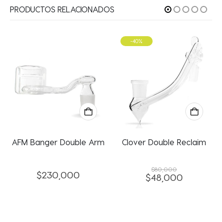
PRODUCTOS RELACIONADOS
-40%
AFM Banger Double Arm
Clover Double Reclaim
$
80,000
$
230,000
$
48,000
El
El
precio
precio
original
actual
era:
es:
$80,000.
$48,000.