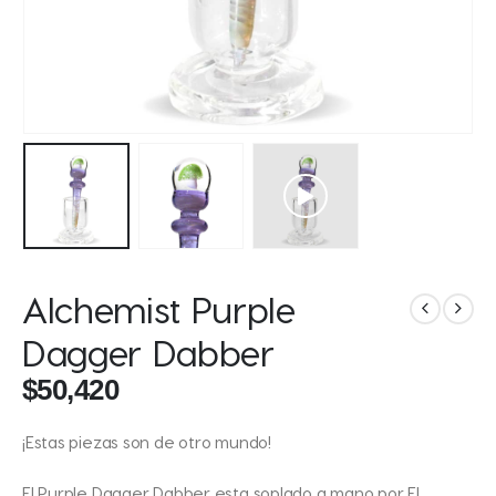
Alchemist Purple
Dagger Dabber
$
50,420
¡Estas piezas son de otro mundo!
El Purple Dagger Dabber esta soplado a mano por El