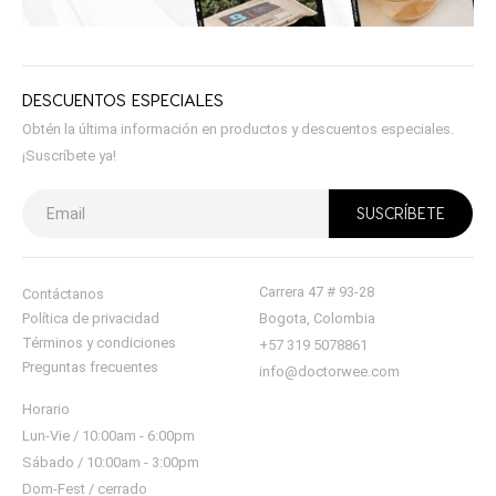
DESCUENTOS ESPECIALES
Obtén la última información en productos y descuentos especiales.
¡Suscríbete ya!
Carrera 47 # 93-28
Contáctanos
Política de privacidad
Bogota, Colombia
Términos y condiciones
+57 319 5078861
Preguntas frecuentes
info@doctorwee.com
Horario
Lun-Vie / 10:00am - 6:00pm
Sábado / 10:00am - 3:00pm
Dom-Fest / cerrado