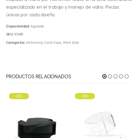
especializado en el trabajo y manejo de vidrio. Piezas
únicas por cada diseño.
Disponibilidad:
Agotado
SKU:
811689
Categorías:
Alchemist
,
Carb Caps
,
Wee Dab
PRODUCTOS RELACIONADOS
-50%
-40%
oducto tiene múltiples variantes. Las opciones se pueden elegir en la página de producto