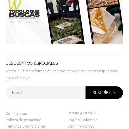
DESCUENTOS ESPECIALES
Obtén la última información en productos y descuentos especiales.
¡Suscríbete ya!
Carrera 47 # 93-28
Contáctanos
Política de privacidad
Bogota, Colombia
Términos y condiciones
+57 319 5078861