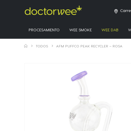
Carre
PROCESAMIENTO
WEE SMOKE
WEE DAB
W
TODOS
AFM PUFFCO PEAK RECYCLER – ROSA