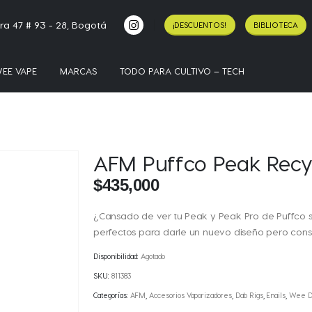
ra 47 # 93 - 28, Bogotá
¡DESCUENTOS!
BIBLIOTECA
EE VAPE
MARCAS
TODO PARA CULTIVO – TECH
AFM Puffco Peak Recy
$
435,000
¿Cansado de ver tu Peak y Peak Pro de Puffco 
perfectos para darle un nuevo diseño pero cons
Disponibilidad:
Agotado
SKU:
811383
Categorías:
AFM
,
Accesorios Vaporizadores
,
Dab Rigs
,
Enails
,
Wee D