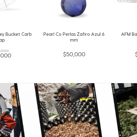
Bucket Carb
Pearl Co Perlas Zafiro Azul 6
AFM Bang
mm
00
$
50,000
$
2
00
El
o
precio
al
actual
es:
00.
$10,000.