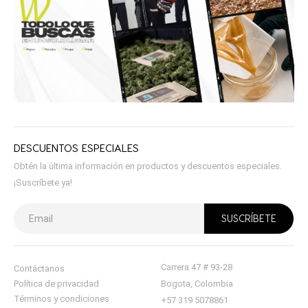
DESCUENTOS ESPECIALES
Obtén la última información en productos y descuentos especiales.
¡Suscríbete ya!
Carrera 47 # 93-28
Contáctanos
Política de privacidad
Bogota, Colombia
Términos y condiciones
+57 319 5078861