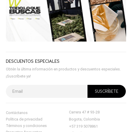
DESCUENTOS ESPECIALES
Obtén la última información en productos y descuentos especiales.
¡Suscríbete ya!
Carrera 47 # 93-28
Contáctanos
Política de privacidad
Bogota, Colombia
Términos y condiciones
+57 319 5078861